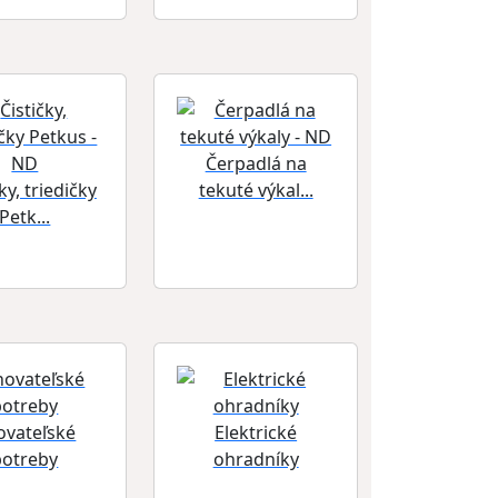
Čerpadlá na
ky, triedičky
tekuté výkal...
Petk...
ovateľské
Elektrické
potreby
ohradníky