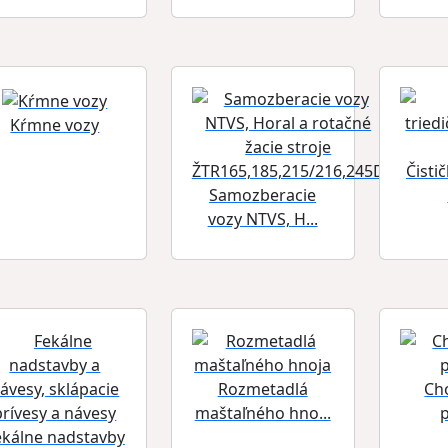
Kŕmne vozy
Čistič
Samozberacie
vozy NTVS, H...
Rozmetadlá
Ch
maštaľného hno...
ekálne nadstavby