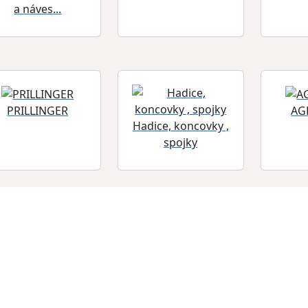
a náves...
PRILLINGER
AG
Hadice, koncovky ,
spojky