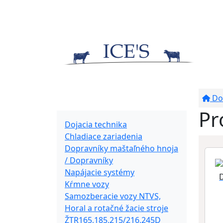
Do
Produkty
Pr
Dojacia technika
Chladiace zariadenia
Dopravníky maštaľného hnoja
/ Dopravníky
Napájacie systémy
Kŕmne vozy
Samozberacie vozy NTVS,
Horal a rotačné žacie stroje
ŽTR165,185,215/216,245D