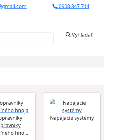
@gmail.com
0908 847 714
Vyhľadať
Napájacie systémy
pravníky
ľného hno...