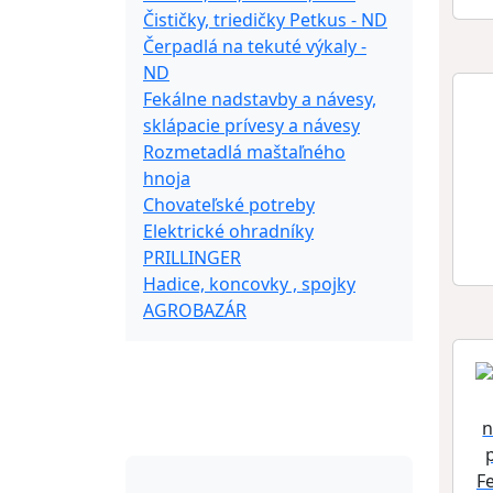
Čističky, triedičky Petkus - ND
Čerpadlá na tekuté výkaly -
ND
Fekálne nadstavby a návesy,
sklápacie prívesy a návesy
Rozmetadlá maštaľného
hnoja
Chovateľské potreby
Elektrické ohradníky
PRILLINGER
Hadice, koncovky , spojky
AGROBAZÁR
O nás
Kontakt
F