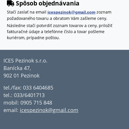
Spôsob objednávania
Stačí zaslať na email
zoznam
icespezinok@gmail.com
požadovaného tovaru a obratom Vám zašleme ceny.
Následne stačí potvrdiť zoznam tovarov a ceny, priložiť
fakturačné údaje a telefónne číslo a tovar pošleme
kuriérom, prípadne poštou.
ICES Pezinok s.r.o.
Banícka 47,
902 01 Pezinok
tel./fax: 033 6404685
tel.: 033/6401713
mobil: 0905 715 848
email:
icespezinok@gmail.com