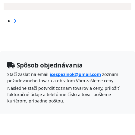
Spôsob objednávania
Stačí zaslať na email
icespezinok@gmail.com
zoznam
požadovaného tovaru a obratom Vám zašleme ceny.
Následne stačí potvrdiť zoznam tovarov a ceny, priložiť
fakturačné údaje a telefónne číslo a tovar pošleme
kuriérom, prípadne poštou.
ICES Pezinok s.r.o.
Banícka 47,