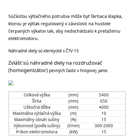
Súčásťou výtlačného potrubia môže byť škrtiaca klapka,
ktorou je výtlak regulovaný v závislosti na hustote
čerpaných výkalov tak, aby nedochádzalo k preťaženiu
elektromotoru.
Náhradné diely sú identycké s ČTV-15
Zvlášť sú náhradné diely na rozdružovač
(homogenizátor)
pevných častic v hnojovej
jame.
Celková výška
(mm)
5400
Šírka
(mm)
650
Užitočná dĺžka
(mm)
4000
Maximálna výtlačná výška
(m)
10
Maximálny obsah sušiny
(%)
15
Výkonnosť (podľa sušiny)
(l/min)
300-2000
Príkon elektromotora
(kW)
15