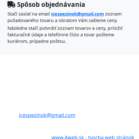
Spôsob objednávania
Stačí zaslať na email
icespezinok@gmail.com
zoznam
požadovaného tovaru a obratom Vám zašleme ceny.
Následne stačí potvrdiť zoznam tovarov a ceny, priložiť
fakturačné údaje a telefónne číslo a tovar pošleme
kuriérom, prípadne poštou.
ICES Pezinok s.r.o.
Banícka 47,
902 01 Pezinok
tel./fax: 033 6404685
tel.: 033/6401713
mobil: 0905 715 848
email:
icespezinok@gmail.com
Webstránky vytvoril
www.Aweb.sk - tvorba web stránok