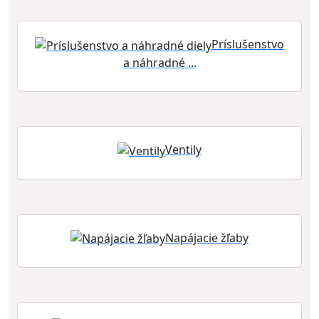
Príslušenstvo
a náhradné ...
Ventily
Napájacie žľaby