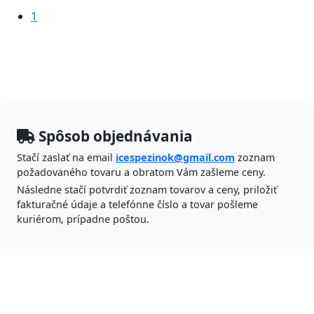
1
Spôsob objednávania
Stačí zaslať na email
icespezinok@gmail.com
zoznam
požadovaného tovaru a obratom Vám zašleme ceny.
Následne stačí potvrdiť zoznam tovarov a ceny, priložiť
fakturačné údaje a telefónne číslo a tovar pošleme
kuriérom, prípadne poštou.
ICES Pezinok s.r.o.
Banícka 47,
902 01 Pezinok