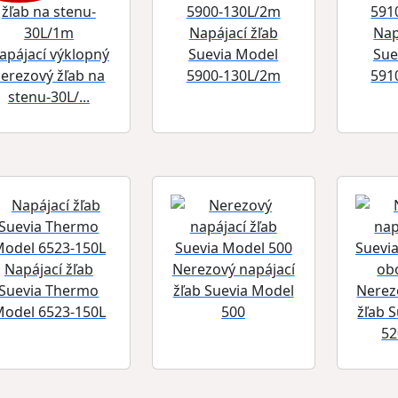
Napájací žľab
Nap
apájací výklopný
Suevia Model
Sue
erezový žľab na
5900-130L/2m
591
stenu-30L/...
Napájací žľab
Nerezový napájací
Suevia Thermo
žľab Suevia Model
Nerez
odel 6523-150L
500
žľab 
52