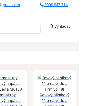
@gmail.com
0908 847 714
Vyhľadať
mpaktný
Kovový hliníkový
ový napájací
žľab na vodu a