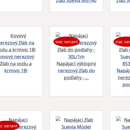
žľab Suevia M6140
žľab 
viac variant
viac va
ovový nerezový
žľab na vodu a
Napájací výklopný
krmivo 18l
nerezový žľab do
Napáj
podlahy - ...
nerez
pod
ac variant