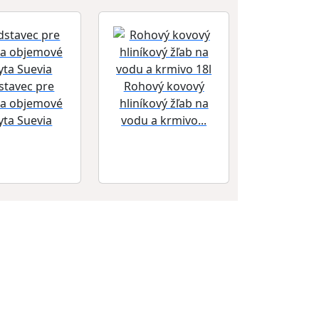
stavec pre
Rohový kovový
 a objemové
hliníkový žľab na
yta Suevia
vodu a krmivo...