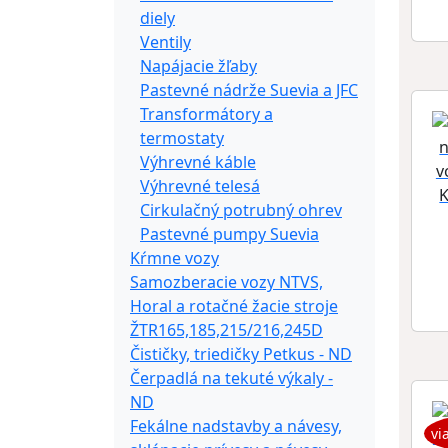
diely
Ventily
Napájacie žľaby
Pastevné nádrže Suevia a JFC
Transformátory a
termostaty
Výhrevné káble
Výhrevné telesá
K
Cirkulačný potrubný ohrev
Pastevné pumpy Suevia
Kŕmne vozy
Samozberacie vozy NTVS,
Horal a rotačné žacie stroje
ŽTR165,185,215/216,245D
Čističky, triedičky Petkus - ND
Čerpadlá na tekuté výkaly -
ND
Fekálne nadstavby a návesy,
vi