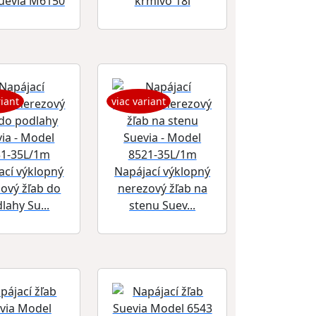
Suevia M6150
krmivo 18l
riant
viac variant
ací výklopný
Napájací výklopný
ový žľab do
nerezový žľab na
lahy Su...
stenu Suev...