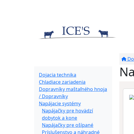
Do
Produkty
Na
Dojacia technika
Chladiace zariadenia
Dopravníky maštaľného hnoja
/ Dopravníky
Napájacie systémy
Napájačky pre hovädzí
dobytok a kone
Napájačky pre ošípané
Príslušenstvo a náhradné