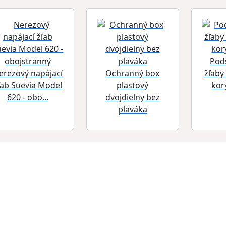
Pod
erezový napájací
Ochranný box
žľaby
ľab Suevia Model
plastový
kor
620 - obo...
dvojdielny bez
plaváka