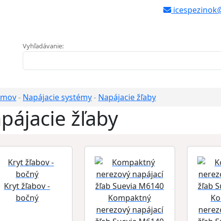
icespezinok
Vyhľadávanie:
mov
-
Napájacie systémy
-
Napájacie žľaby
pájacie žľaby
Kryt žľabov -
bočný
Kompaktný
Ko
nerezový napájací
nerez