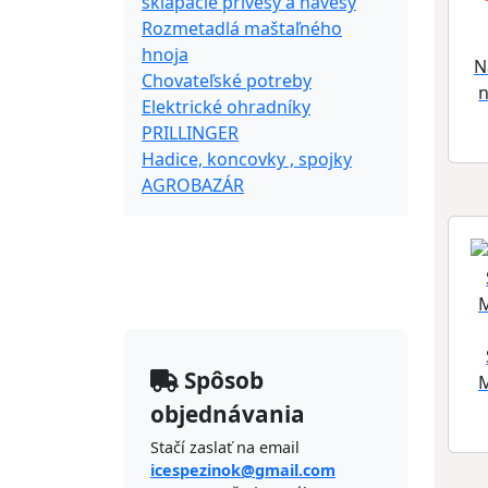
sklápacie prívesy a návesy
Rozmetadlá maštaľného
hnoja
N
Chovateľské potreby
n
Elektrické ohradníky
PRILLINGER
Hadice, koncovky , spojky
AGROBAZÁR
O nás
Kontakt
Spôsob
M
objednávania
Stačí zaslať na email
icespezinok@gmail.com