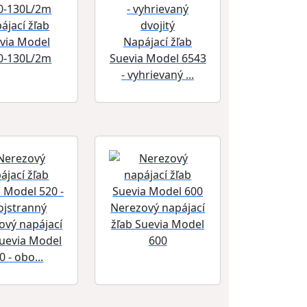
ájací žľab
via Model
Napájací žľab
0-130L/2m
Suevia Model 6543
- vyhrievaný ...
Nerezový napájací
ový napájací
žľab Suevia Model
Suevia Model
600
0 - obo...