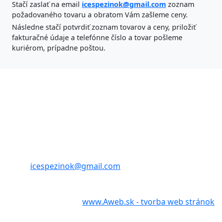
Stačí zaslať na email
icespezinok@gmail.com
zoznam
požadovaného tovaru a obratom Vám zašleme ceny.
Následne stačí potvrdiť zoznam tovarov a ceny, priložiť
fakturačné údaje a telefónne číslo a tovar pošleme
kuriérom, prípadne poštou.
ICES Pezinok s.r.o.
Banícka 47,
902 01 Pezinok
tel./fax: 033 6404685
tel.: 033/6401713
mobil: 0905 715 848
email:
icespezinok@gmail.com
Webstránky vytvoril
www.Aweb.sk - tvorba web stránok