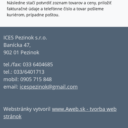
Následne stačí potvrdiť zoznam tovarov a ceny, priložiť
fakturačné údaje a telefónne číslo a tovar pošleme
kuriérom, prípadne poštou.
ICES Pezinok s.r.o.
Banícka 47,
902 01 Pezinok
tel./fax: 033 6404685
tel.: 033/6401713
mobil: 0905 715 848
email:
icespezinok@gmail.com
Webstránky vytvoril
www.Aweb.sk - tvorba web
stránok