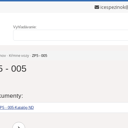
icespezinok
Vyhľadávanie:
mov
Kŕmne vozy
ZP5 - 005
-
-
 - 005
kumenty:
P5 - 005-Katalóg ND