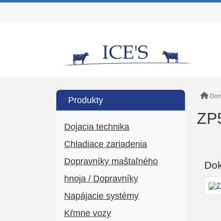
Do
Produkty
ZP5
Dojacia technika
Chladiace zariadenia
Dopravníky maštaľného
Do
hnoja / Dopravníky
Z
Napájacie systémy
Kŕmne vozy