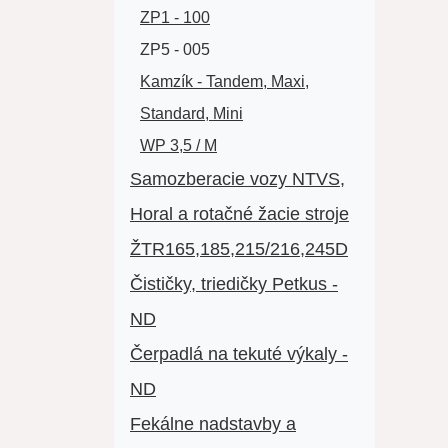
ZP1 - 100
ZP5 - 005
Kamzík - Tandem, Maxi,
Standard, Mini
WP 3,5 / M
Samozberacie vozy NTVS,
Horal a rotačné žacie stroje
ŽTR165,185,215/216,245D
Čističky, triedičky Petkus -
ND
Čerpadlá na tekuté výkaly -
ND
Fekálne nadstavby a