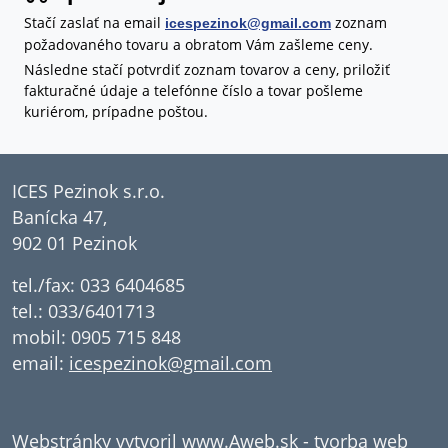
Stačí zaslať na email
zoznam
icespezinok@gmail.com
požadovaného tovaru a obratom Vám zašleme ceny.
Následne stačí potvrdiť zoznam tovarov a ceny, priložiť
fakturačné údaje a telefónne číslo a tovar pošleme
kuriérom, prípadne poštou.
ICES Pezinok s.r.o.
Banícka 47,
902 01 Pezinok
tel./fax: 033 6404685
tel.: 033/6401713
mobil: 0905 715 848
email:
icespezinok@gmail.com
Webstránky vytvoril
www.Aweb.sk - tvorba web