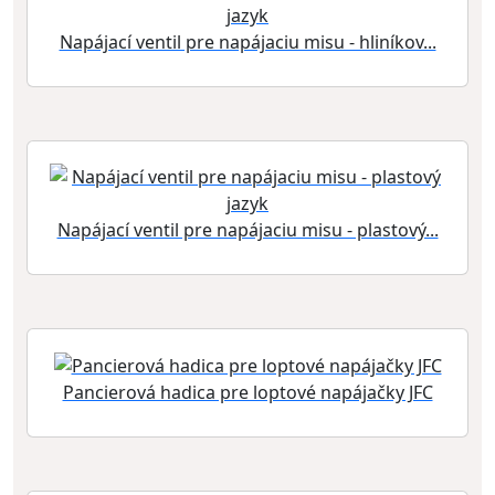
Napájací ventil pre napájaciu misu - hliníkov...
Napájací ventil pre napájaciu misu - plastový...
Pancierová hadica pre loptové napájačky JFC