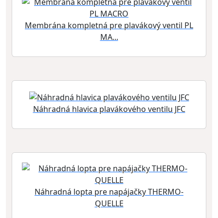
Membrána kompletná pre plavákový ventil PL
MA...
Náhradná hlavica plavákového ventilu JFC
Náhradná lopta pre napájačky THERMO-
QUELLE