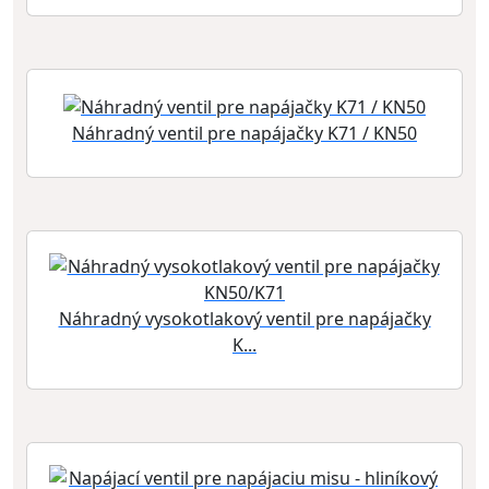
Náhradný ventil pre napájačky K71 / KN50
Náhradný vysokotlakový ventil pre napájačky
K...