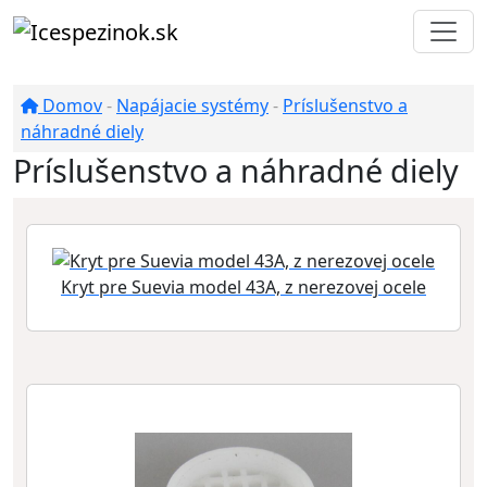
Domov
-
Napájacie systémy
-
Príslušenstvo a
náhradné diely
Príslušenstvo a náhradné diely
Kryt pre Suevia model 43A, z nerezovej ocele