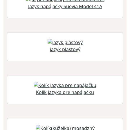
Jazyk napájačky Suevia Model 41A
jazyk plastový
Kolík jazyka pre napájačku