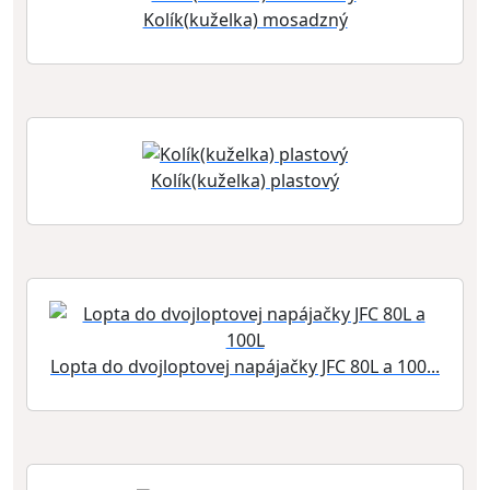
Kolík(kuželka) mosadzný
Kolík(kuželka) plastový
Lopta do dvojloptovej napájačky JFC 80L a 100...