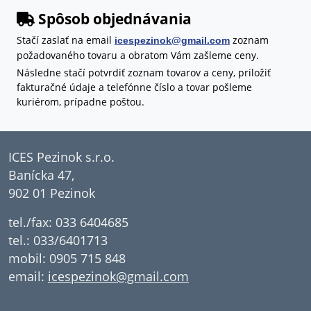
Spôsob objednávania
Stačí zaslať na email
zoznam
icespezinok@gmail.com
požadovaného tovaru a obratom Vám zašleme ceny.
Následne stačí potvrdiť zoznam tovarov a ceny, priložiť
fakturačné údaje a telefónne číslo a tovar pošleme
kuriérom, prípadne poštou.
ICES Pezinok s.r.o.
Banícka 47,
902 01 Pezinok
tel./fax: 033 6404685
tel.: 033/6401713
mobil: 0905 715 848
email:
icespezinok@gmail.com