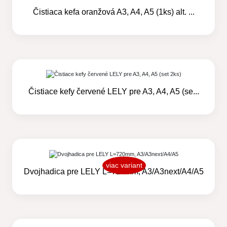
Čistiaca kefa oranžová A3, A4, A5 (1ks) alt. ...
Čistiace kefy červené LELY pre A3, A4, A5 (se...
viac variant
Dvojhadica pre LELY L=720mm, A3/A3next/A4/A5