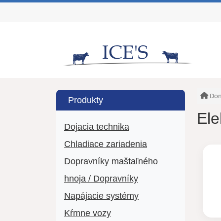
Do
Produkty
Ele
Dojacia technika
Chladiace zariadenia
Dopravníky maštaľného
hnoja / Dopravníky
Napájacie systémy
Kŕmne vozy