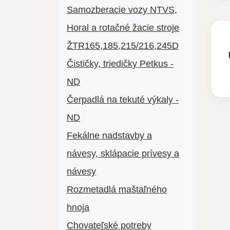
Samozberacie vozy NTVS,
Horal a rotačné žacie stroje
ŽTR165,185,215/216,245D
Čističky, triedičky Petkus -
ND
Čerpadlá na tekuté výkaly -
ND
Fekálne nadstavby a
návesy, sklápacie prívesy a
návesy
Rozmetadlá maštaľného
hnoja
Chovateľské potreby