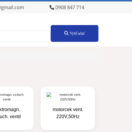
@gmail.com
0908 847 714
Vyhľadať
ktromagn.
motorcek vent.
uch. ventil
220V,50Hz