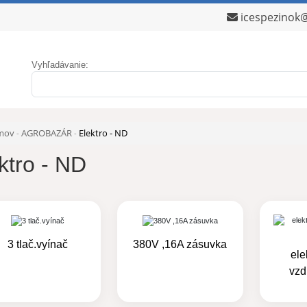
icespezinok
Vyhľadávanie:
mov
AGROBAZÁR
Elektro - ND
-
-
ktro - ND
3 tlač.vyínač
380V ,16A zásuvka
ele
vzd