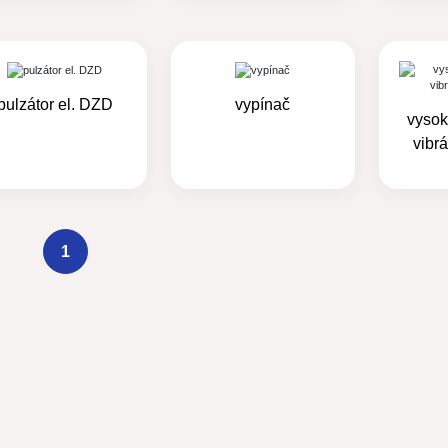
pulzátor el. DZD
vypínač
vysok
vibr
1