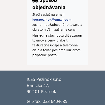
Spôsob
objednávania
Stačí zaslať na email
icespezinok@gmail.com
zoznam požadovaného tovaru a
obratom Vám zašleme ceny.
Následne stačí potvrdiť zoznam
tovarov a ceny, priložiť
fakturačné údaje a telefónne
číslo a tovar pošleme kuriérom,
prípadne poštou.
ICES Pezinok s.r.o.
Banícka 47,
902 01 Pezinok
tel./fax: 033 6404685