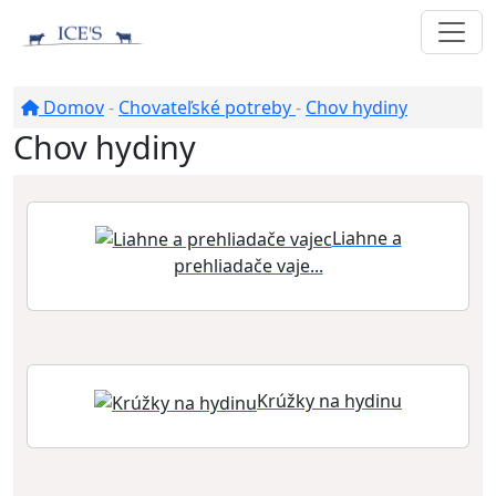
Domov
-
Chovateľské potreby
-
Chov hydiny
Chov hydiny
Liahne a
prehliadače vaje...
Krúžky na hydinu