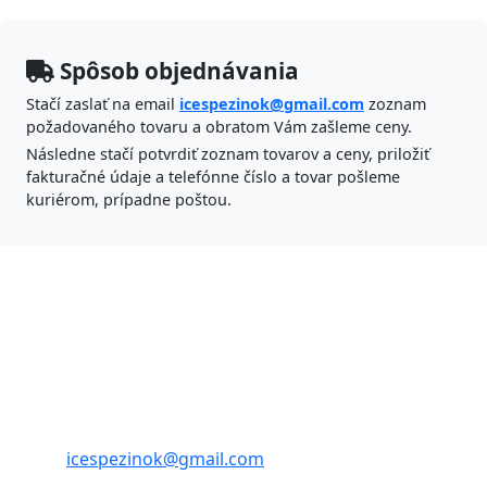
Spôsob objednávania
Stačí zaslať na email
icespezinok@gmail.com
zoznam
požadovaného tovaru a obratom Vám zašleme ceny.
Následne stačí potvrdiť zoznam tovarov a ceny, priložiť
fakturačné údaje a telefónne číslo a tovar pošleme
kuriérom, prípadne poštou.
ICES Pezinok s.r.o.
Banícka 47,
902 01 Pezinok
tel./fax: 033 6404685
tel.: 033/6401713
mobil: 0905 715 848
email:
icespezinok@gmail.com