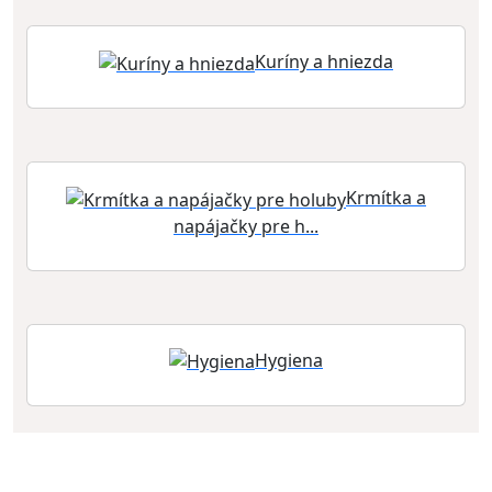
Kuríny a hniezda
Krmítka a
napájačky pre h...
Hygiena