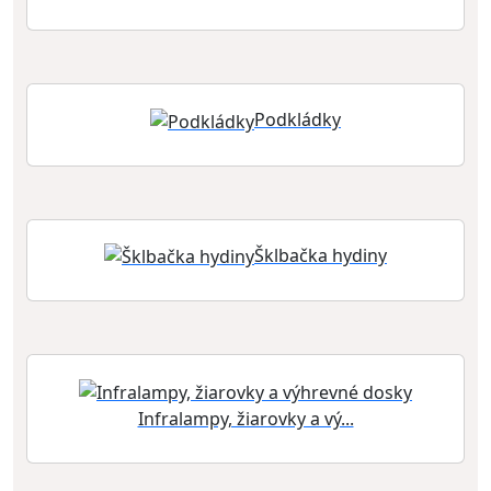
Podkládky
Šklbačka hydiny
Infralampy, žiarovky a vý...