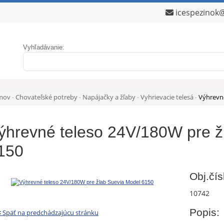
icespezinok
Vyhľadávanie:
mov
Chovateľské potreby
Napájačky a žľaby
Vyhrievacie telesá
Výhrevné
-
-
-
-
ýhrevné teleso 24V/180W pre ž
150
Obj.čís
10742
Popis:
<
Späť na predchádzajúcu stránku