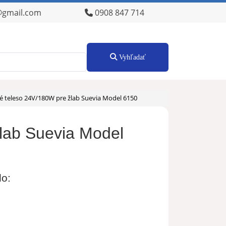
@gmail.com
0908 847 714
Vyhľadať
 teleso 24V/180W pre žlab Suevia Model 6150
lab Suevia Model
lo: