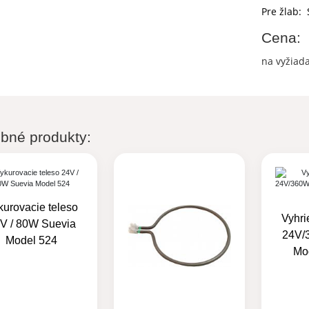
Pre žlab:
Cena:
na vyžiad
bné produkty:
kurovacie teleso
Vyhri
V / 80W Suevia
24V/
Model 524
Mod