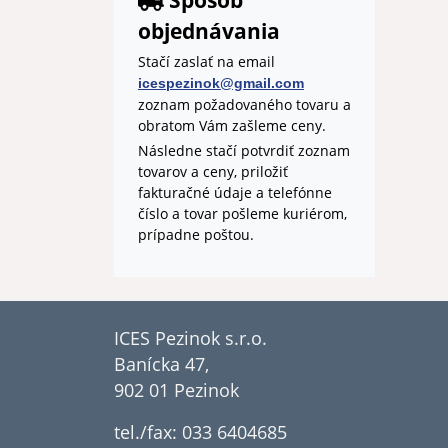
Spôsob
objednávania
Stačí zaslať na email
icespezinok@gmail.com
zoznam požadovaného tovaru a
obratom Vám zašleme ceny.
Následne stačí potvrdiť zoznam
tovarov a ceny, priložiť
fakturačné údaje a telefónne
číslo a tovar pošleme kuriérom,
prípadne poštou.
ICES Pezinok s.r.o.
Banícka 47,
902 01 Pezinok
tel./fax: 033 6404685