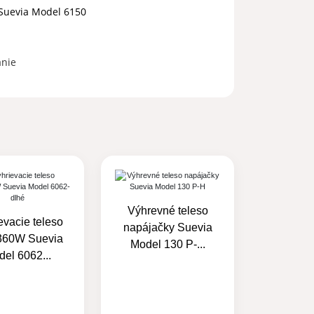
 Suevia Model 6150
anie
Výhrevné teleso
evacie teleso
napájačky Suevia
360W Suevia
Model 130 P-...
el 6062...