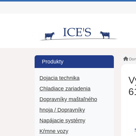
Do
Produkty
V
Dojacia technika
Chladiace zariadenia
6
Dopravníky maštaľného
hnoja / Dopravníky
Napájacie systémy
Kŕmne vozy