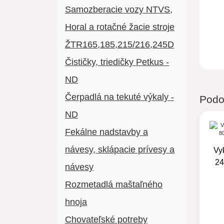
Samozberacie vozy NTVS,
Horal a rotačné žacie stroje
ŽTR165,185,215/216,245D
Čističky, triedičky Petkus -
ND
Čerpadlá na tekuté výkaly -
Podo
ND
Fekálne nadstavby a
návesy, sklápacie prívesy a
Vy
24
návesy
Rozmetadlá maštaľného
hnoja
Chovateľské potreby