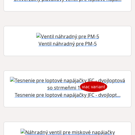
Ventil náhradný pre PM-5
viac variant
Tesnenie pre loptové napájačky JFC - dvojlopt...