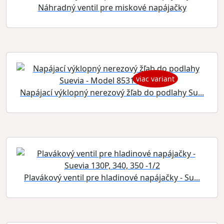
Náhradný ventil pre miskové napájačky
viac variant
Napájací výklopný nerezový žľab do podlahy Su...
Plavákový ventil pre hladinové napájačky - Su...