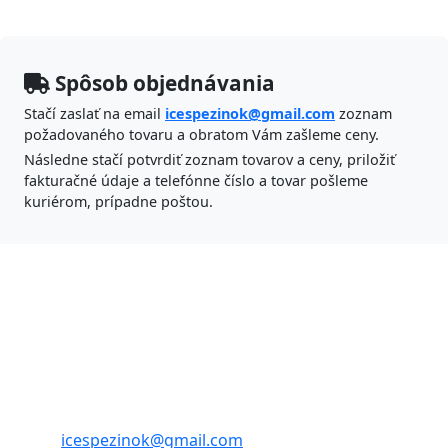
Spôsob objednávania
Stačí zaslať na email
icespezinok@gmail.com
zoznam
požadovaného tovaru a obratom Vám zašleme ceny.
Následne stačí potvrdiť zoznam tovarov a ceny, priložiť
fakturačné údaje a telefónne číslo a tovar pošleme
kuriérom, prípadne poštou.
ICES Pezinok s.r.o.
Banícka 47,
902 01 Pezinok
tel./fax: 033 6404685
tel.: 033/6401713
mobil: 0905 715 848
email:
icespezinok@gmail.com