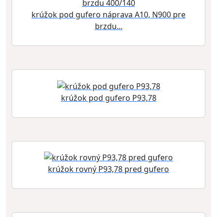
krúžok pod gufero náprava A10, N900 pre
brzdu...
krúžok pod gufero P93,78
krúžok rovný P93,78 pred gufero