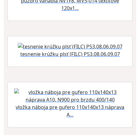
púzdro vahadla NVTF8, MV5-014 textitové
120x1...
tesnenie krúžku plsť (FILC) P53,08.06,09.07
vložka náboja pre gufero 110x140x13 náprava
A...