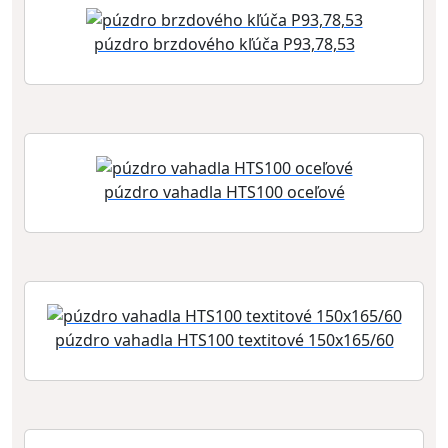
púzdro brzdového kľúča P93,78,53
púzdro vahadla HTS100 oceľové
púzdro vahadla HTS100 textitové 150x165/60