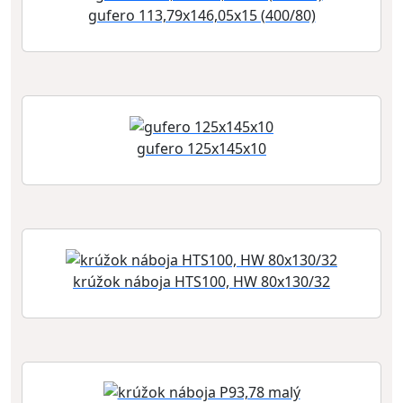
gufero 113,79x146,05x15 (400/80)
gufero 125x145x10
krúžok náboja HTS100, HW 80x130/32