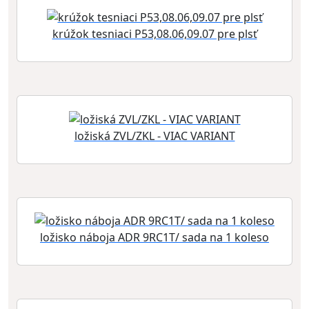
krúžok tesniaci P53,08.06,09.07 pre plsť
ložiská ZVL/ZKL - VIAC VARIANT
ložisko náboja ADR 9RC1T/ sada na 1 koleso