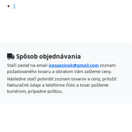
1
Spôsob objednávania
Stačí zaslať na email
icespezinok@gmail.com
zoznam
požadovaného tovaru a obratom Vám zašleme ceny.
Následne stačí potvrdiť zoznam tovarov a ceny, priložiť
fakturačné údaje a telefónne číslo a tovar pošleme
kuriérom, prípadne poštou.
ICES Pezinok s.r.o.
Banícka 47,
902 01 Pezinok