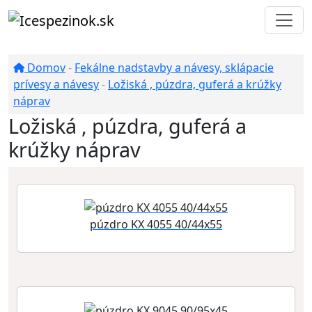
Domov
-
Fekálne nadstavby a návesy, sklápacie
prívesy a návesy
-
Ložiská , púzdra, guferá a krúžky
náprav
Ložiská , púzdra, guferá a
krúžky náprav
púzdro KX 4055 40/44x55