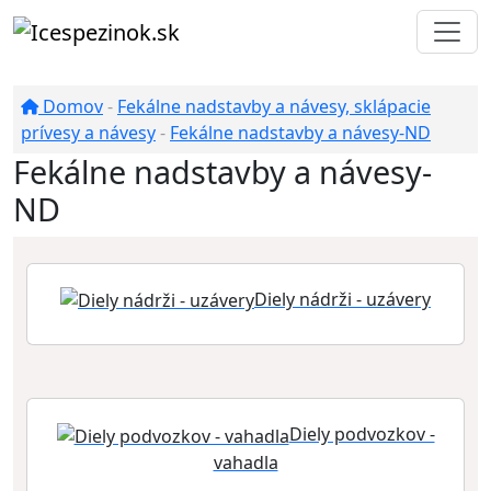
Domov
-
Fekálne nadstavby a návesy, sklápacie
prívesy a návesy
-
Fekálne nadstavby a návesy-ND
Fekálne nadstavby a návesy-
ND
Diely nádrži - uzávery
Diely podvozkov -
vahadla