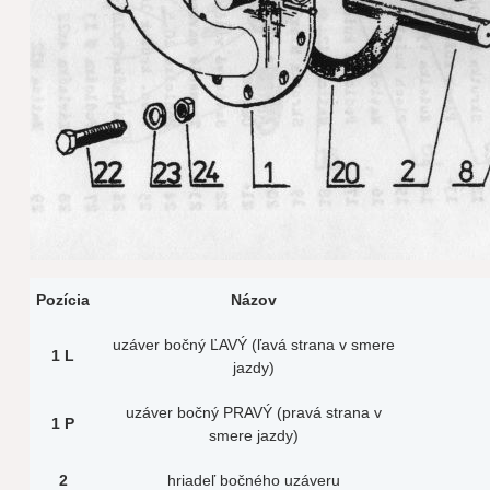
Pozícia
Názov
uzáver bočný ĽAVÝ (ľavá strana v smere
1 L
jazdy)
uzáver bočný PRAVÝ (pravá strana v
1 P
smere jazdy)
2
hriadeľ bočného uzáveru