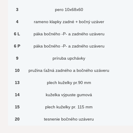
3
pero 10x68x60
4
rameno klapky zadné + bočný uzáver
6 L
páka bočného -P- a zadného uzáveru
6 P
páka bočného -P- a zadného uzáveru
9
príruba upchávky
10
pružina ťažná zadného a bočného uzáveru
13
plech kuželky pr.90 mm
14
kuželka výpuste gumová
15
plech kuželky pr. 115 mm
20
tesnenie bočného uzáveru