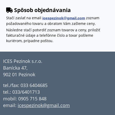
Spôsob objednávania
Stačí zaslať na email
zoznam
icespezinok@gmail.com
požadovaného tovaru a obratom Vám zašleme ceny.
Následne stačí potvrdiť zoznam tovarov a ceny, priložiť
fakturačné údaje a telefónne číslo a tovar pošleme
kuriérom, prípadne poštou.
ICES Pezinok s.r.o.
Banícka 47,
902 01 Pezinok
tel./fax: 033 6404685
tel.: 033/6401713
mobil: 0905 715 848
email:
icespezinok@gmail.com